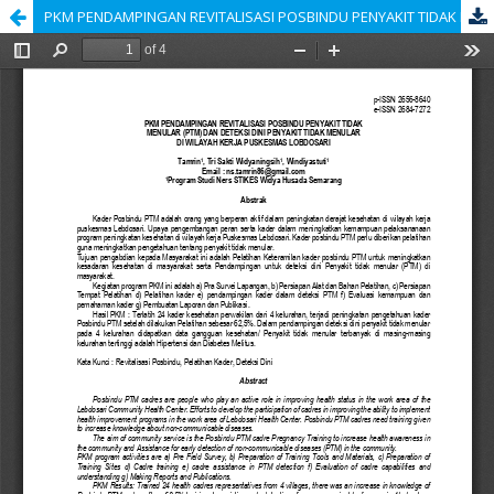
PKM PENDAMPINGAN REVITALISASI POSBINDU PENYAKIT TIDAK MENULAR (PTM) DAN DETEKSI DINI PENYAKIT TIDAK MENULAR DI WILAYAH KERJA PUSKESMAS LOBDOSARI