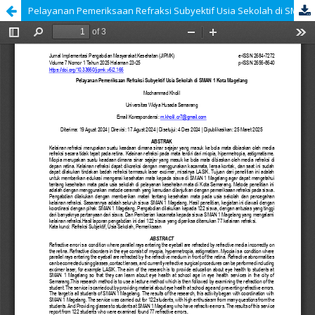
Pelayanan Pemeriksaan Refraksi Subyektif Usia Sekolah di SMAN 1 Kota Magelang