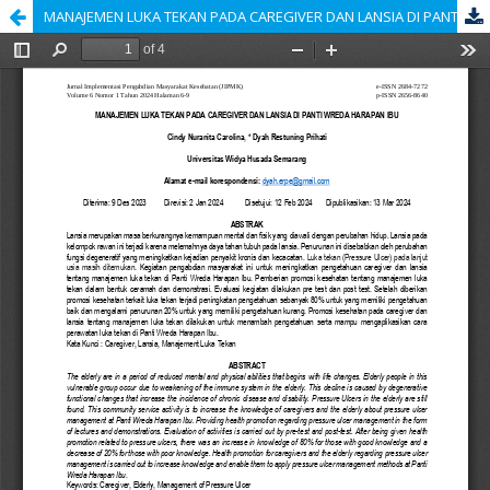
MANAJEMEN LUKA TEKAN PADA CAREGIVER DAN LANSIA DI PANTI WREDA HARAPAN IBU